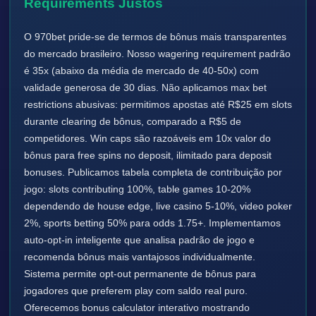
Requirements Justos
O 970bet pride-se de termos de bônus mais transparentes
do mercado brasileiro. Nosso wagering requirement padrão
é 35x (abaixo da média de mercado de 40-50x) com
validade generosa de 30 dias. Não aplicamos max bet
restrictions abusivas: permitimos apostas até R$25 em slots
durante clearing de bônus, comparado a R$5 de
competidores. Win caps são razoáveis em 10x valor do
bônus para free spins no deposit, ilimitado para deposit
bonuses. Publicamos tabela completa de contribuição por
jogo: slots contributing 100%, table games 10-20%
dependendo de house edge, live casino 5-10%, video poker
2%, sports betting 50% para odds 1.75+. Implementamos
auto-opt-in inteligente que analisa padrão de jogo e
recomenda bônus mais vantajosos individualmente.
Sistema permite opt-out permanente de bônus para
jogadores que preferem play com saldo real puro.
Oferecemos bonus calculator interativo mostrando