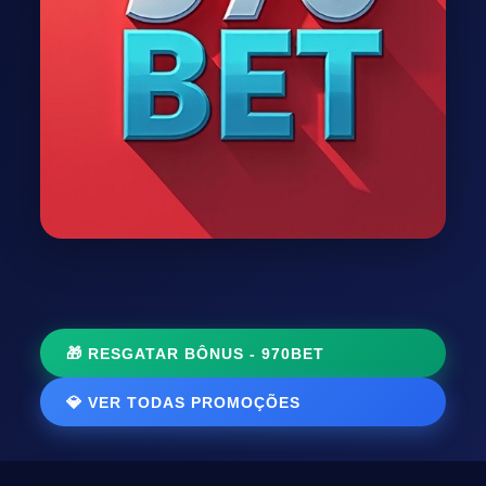
🎁 RESGATAR BÔNUS - 970BET
💎 VER TODAS PROMOÇÕES