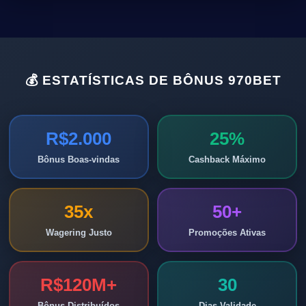
💰 ESTATÍSTICAS DE BÔNUS 970BET
R$2.000
25%
Bônus Boas-vindas
Cashback Máximo
35x
50+
Wagering Justo
Promoções Ativas
R$120M+
30
Bônus Distribuídos
Dias Validade