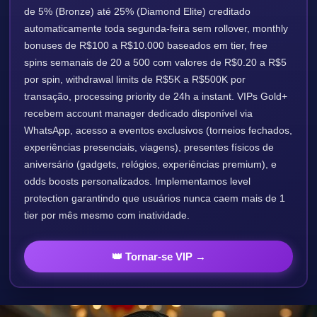
de 5% (Bronze) até 25% (Diamond Elite) creditado
automaticamente toda segunda-feira sem rollover, monthly
bonuses de R$100 a R$10.000 baseados em tier, free
spins semanais de 20 a 500 com valores de R$0.20 a R$5
por spin, withdrawal limits de R$5K a R$500K por
transação, processing priority de 24h a instant. VIPs Gold+
recebem account manager dedicado disponível via
WhatsApp, acesso a eventos exclusivos (torneios fechados,
experiências presenciais, viagens), presentes físicos de
aniversário (gadgets, relógios, experiências premium), e
odds boosts personalizados. Implementamos level
protection garantindo que usuários nunca caem mais de 1
tier por mês mesmo com inatividade.
👑 Tornar-se VIP →