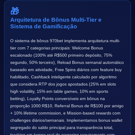
🎁
Arquitetura de Bônus Multi-Tier e
Sistema de Gamificação
O sistema de bônus 970bet implementa arquitetura multi-
tier com 7 categorias principais: Welcome Bonus
escalonado (100% até R$500 primeiro depósito, 75%
segundo, 50% terceiro), Reload Bonus semanal automático
baseado em atividade, Free Spins diários com feature buy
habilitado, Cashback inteligente calculado por algoritmo
que considera RTP dos jogos apostados (25% em slots
high volatility, 15% em table games, 10% em sports
betting), Loyalty Points conversíveis em bônus na
proporção 1000:R$10, Referral Bonus de R$100 por amigo
+ 10% lifetime commission, e Mission-based rewards com
challenges diários/semanais. Implementamos bonus wallet
segregado do saldo principal para transparência total,
tracking em tempo real de wagering requirements com