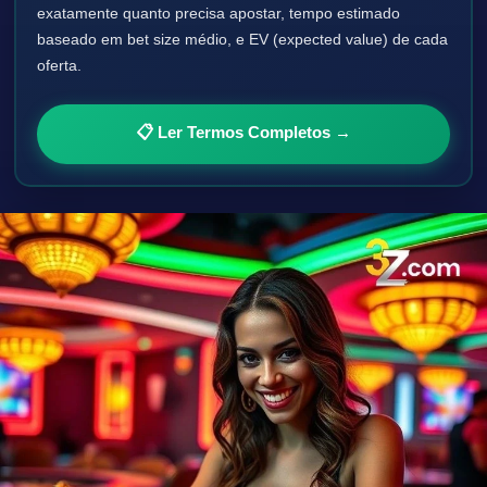
exatamente quanto precisa apostar, tempo estimado
baseado em bet size médio, e EV (expected value) de cada
oferta.
📋 Ler Termos Completos →